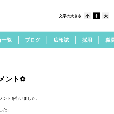
文字の大きさ
小
中
大
所一覧
ブログ
広報誌
採用
職
メント✿
メントを行いました。
した。