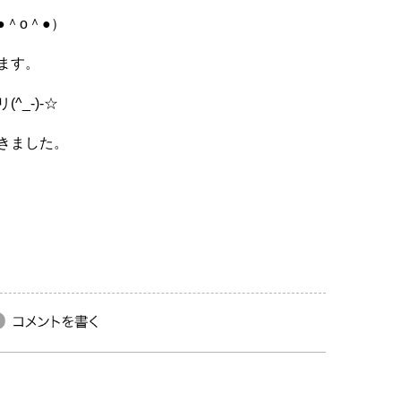
＾o＾●）
ます。
_-)-☆
きました。