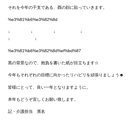
それを今年の干支である、酉の顔に貼っていきます。
%e3%81%b6%e3%82%8d
↓ ↓ ↓ ↓
↓ ↓
%e3%81%b6%e3%82%8d%ef%bd%87
黒の背景なので、抱負を書いた紙が目立ちます☆
今年もそれぞれの目標に向かったリハビリを頑張りましょう☻
皆様にとって、良い一年となりますように。
本年もどうぞ宜しくお願い致します。
記・介護担当 濱名