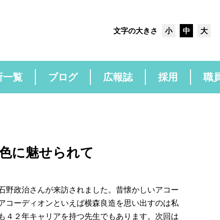
文字の大きさ
小
中
大
所一覧
ブログ
広報誌
採用
職
色に魅せられて
石野政治さんが来訪されました。昔懐かしいアコー
アコーディオンといえば横森良造を思い出すのは私
も４２年キャリアを持つ先生でもあります。次回は