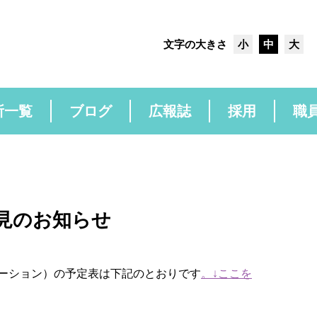
文字の大きさ
小
中
大
所一覧
ブログ
広報誌
採用
職
見のお知らせ
ーション）の予定表は下記のとおりです
。↓ここを