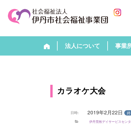
法人について
事業
カラオケ大会
2019年2月22日
終
日時:
伊丹荒牧デイサービスセンタ