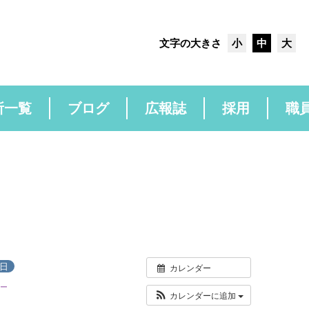
文字の大きさ
小
中
大
所一覧
ブログ
広報誌
採用
職
日
カレンダー
ー
カレンダーに追加