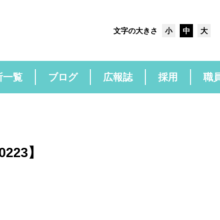
文字の大きさ
小
中
大
所一覧
ブログ
広報誌
採用
職
【0223】