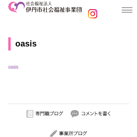
oasis
oasis