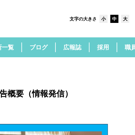
文字の大きさ
小
中
大
所一覧
ブログ
広報誌
採用
職
告概要（情報発信）