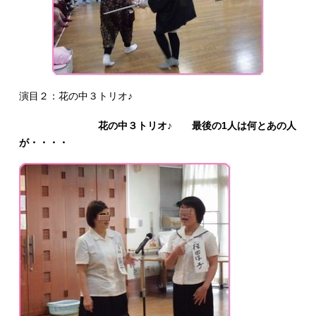
演目２：花の中３トリオ♪
花の中３トリオ♪ 最後の1人は何とあの人
が・・・・