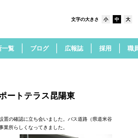
文字の大きさ
小
中
大
所一覧
ブログ
広報誌
採用
職
ポートテラス昆陽東
設置の確認に立ち会いました。バス道路（県道米谷
事業所らしくなってきました。