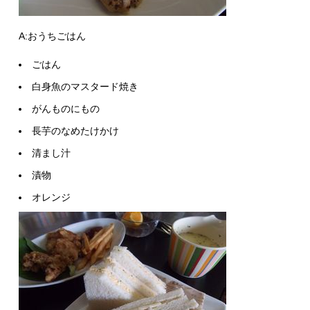
A:おうちごはん
ごはん
白身魚のマスタード焼き
がんものにもの
長芋のなめたけかけ
清まし汁
漬物
オレンジ