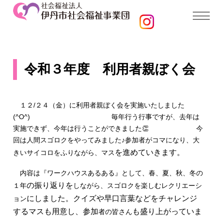
令和３年度 利用者親ぼく会
１２/２４（金）に利用者親ぼく会を実施いたしました
(^O^) 毎年行う行事ですが、去年は
実施できず、今年は行うことができました👏 今
回は人間スゴロクをやってみました♪参加者がコマになり、大
を
進めていき
ます。
きいサイコロをふりながら、マス
内容は『ワークハウスあるある』として、春、夏、秋、冬の
の振り返りを
１年
しながら、スゴロクを楽しむレクリエーシ
に
しました。クイズや早口言葉
などをチャレンジ
ョン
するマスも用意し、参加
も盛り上が
っていま
者の皆さん