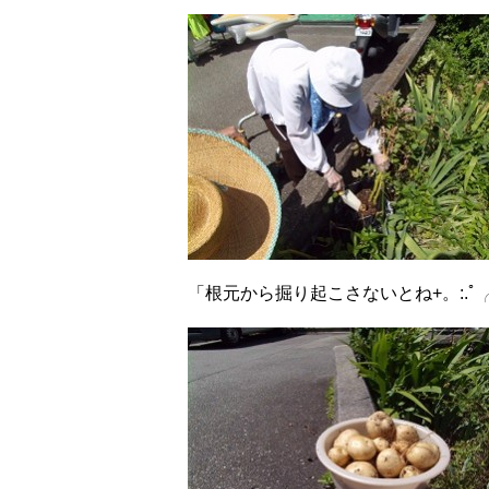
「根元から掘り起こさないとね+。:.ﾟ╭(^o