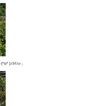
^ )ﾉﾖｲｼｮ-」