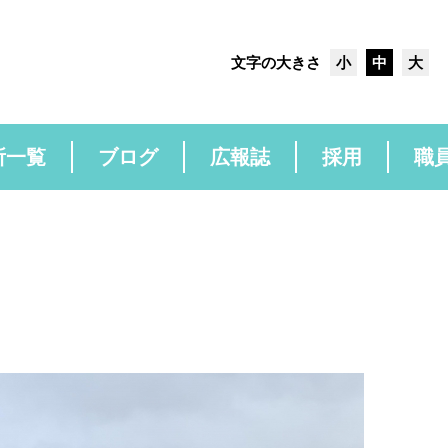
文字の大きさ
小
中
大
所一覧
ブログ
広報誌
採用
職