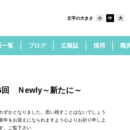
文字の大きさ
小
中
大
所一覧
ブログ
広報誌
採用
職
回 Ｎewly～新たに～
わずかとなりました。思い残すことはないでしょう
新年をお迎えになられますよう心よりお祈り申し上
す。ご覧下さい