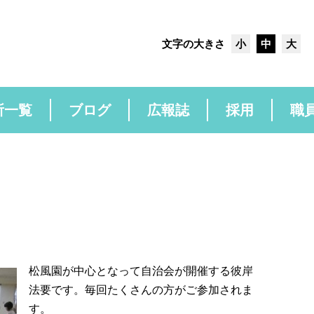
文字の大きさ
小
中
大
所一覧
ブログ
広報誌
採用
職
松風園が中心となって自治会が開催する彼岸
法要です。毎回たくさんの方がご参加されま
す。