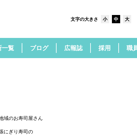
文字の大きさ
小
中
大
所一覧
ブログ
広報誌
採用
職
地域のお寿司屋さん
張にぎり寿司の