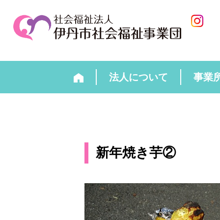
法人について
事業
新年焼き芋②