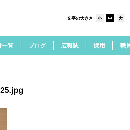
文字の大きさ
小
中
大
所一覧
ブログ
広報誌
採用
職
25.jpg