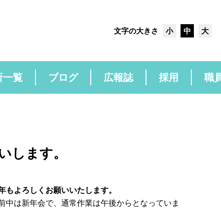
文字の大きさ
小
中
大
所一覧
ブログ
広報誌
採用
職
いします。
年もよろしくお願いいたします。
前中は新年会で、通常作業は午後からとなっていま