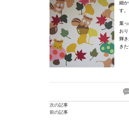
細か
す。
葉っ
おり
輝き
き
次の記事
前の記事