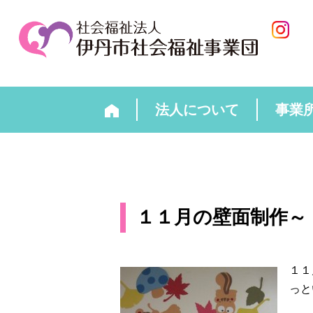
法人について
事業
１１月の壁面制作～
１１
っと