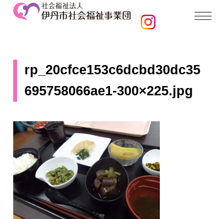
rp_20cfce153c6dcbd30dc35
695758066ae1-300×225.jpg