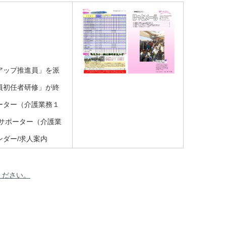
アップ推進員」を派
員初任者研修」が終
ーター（介護業務１
サポーター（介護業
ダー/求人案内
ください。