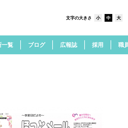
文字の大きさ
小
中
大
所一覧
ブログ
広報誌
採用
職