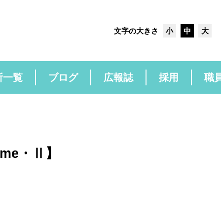
文字の大きさ
小
中
大
所一覧
ブログ
広報誌
採用
職
esume・Ⅱ】