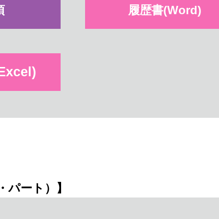
項
履歴書(Word)
cel)
・パート）
】