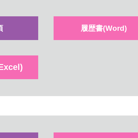
項
履歴書(Word)
cel)