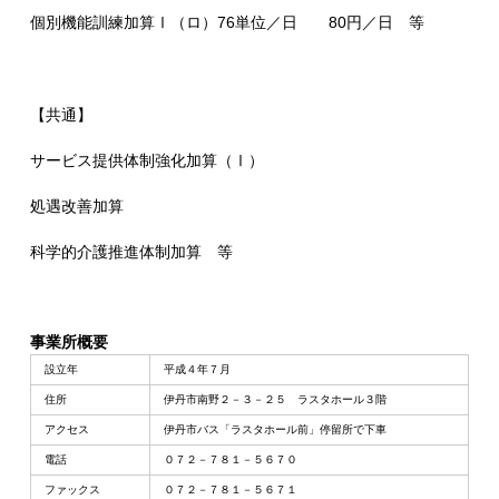
個別機能訓練加算Ⅰ（ロ）76単位／日 80円／日 等
【共通】
サービス提供体制強化加算（Ⅰ）
処遇改善加算
科学的介護推進体制加算 等
事業所概要
設立年
平成４年７月
住所
伊丹市南野２－３－２５ ラスタホール３階
アクセス
伊丹市バス「ラスタホール前」停留所で下車
電話
０７２－７８１－５６７０
ファックス
０７２－７８１－５６７１