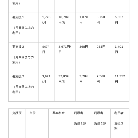
利用）
要支援１
1,798
18,789
1,879
3,758
5,637
/月
円/月
円
円
円
（月５回以上の
利用）
要支援２
447/
4,671円/
468円
934円
1,401
日
日
円
（月８回までの
利用）
要支援２
3,621
37,839
3,784
7,568
11,352
/月
円/月
円
円
円
（月９回以上の
利用）
介護度
単位
基本料金
利用者
利用者
利用者
負担１割
負担２割
負担３
割