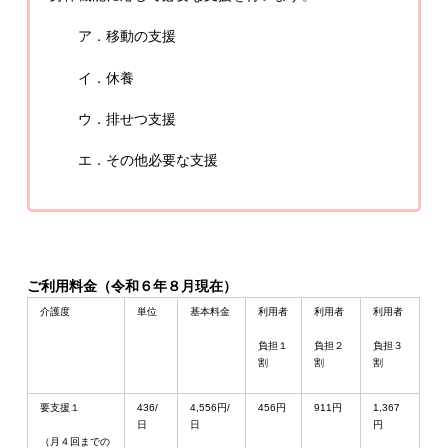
ア．移動の支援
イ．休養
ウ．排せつ支援
エ．その他必要な支援
ご利用料金（令和６年８月現在）
介護度
単位
基本料金
利用者
利用者
利用者
負担１
負担２
負担３
割
割
割
要支援１
436/
4,556円/
456円
911円
1,367
日
日
円
（月４回までの