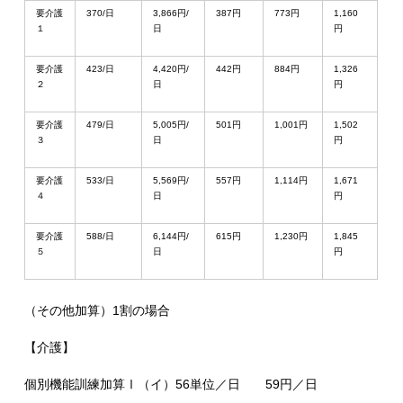
要介護
370/日
3,866円/
387円
773円
1,160
１
日
円
要介護
423/日
4,420円/
442円
884円
1,326
２
日
円
要介護
479/日
5,005円/
501円
1,001円
1,502
３
日
円
要介護
533/日
5,569円/
557円
1,114円
1,671
４
日
円
要介護
588/日
6,144円/
615円
1,230円
1,845
５
日
円
（その他加算）1割の場合
【介護】
個別機能訓練加算Ⅰ（イ）56単位／日 59円／日