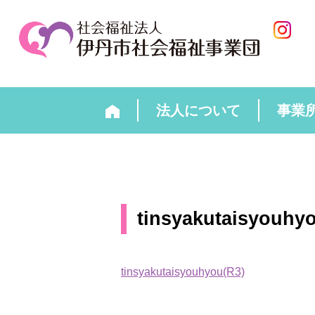
法人について
事業
tinsyakutaisyouhy
tinsyakutaisyouhyou(R3)