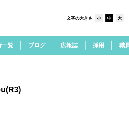
文字の大きさ
小
中
大
所一覧
ブログ
広報誌
採用
職
ou(R3)