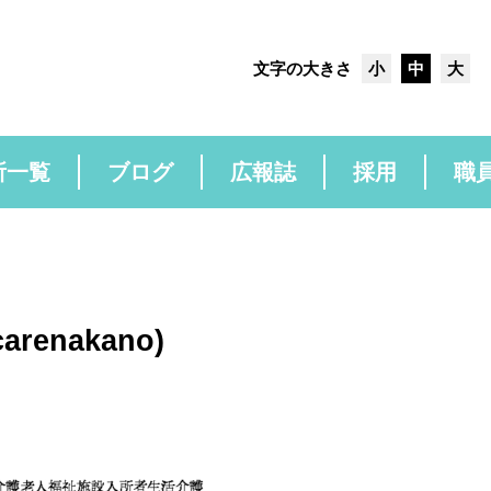
文字の大きさ
小
中
大
所一覧
ブログ
広報誌
採用
職
carenakano)