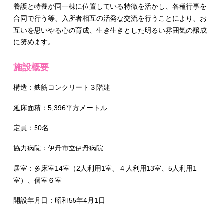
養護と特養が同一棟に位置している特徴を活かし、各種行事を
合同で行う等、入所者相互の活発な交流を行うことにより、お
互いを思いやる心の育成、生き生きとした明るい雰囲気の醸成
に努めます。
施設概要
構造：鉄筋コンクリート３階建
延床面積：5,396平方メートル
定員：50名
協力病院：伊丹市立伊丹病院
居室：多床室14室（2人利用1室、４人利用13室、5人利用1
室）、個室６室
開設年月日：昭和55年4月1日