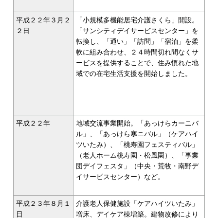
平成２２年３月２
「小規模多機能居宅介護さくら」開設。
２日
「サンシティデイサービスセンター」を
転換し、「通い」「訪問」「宿泊」を柔
軟に組み合わせ、２４時間切れ間なくサ
ービスを提供することで、住み慣れた地
域での在宅生活支援を開始しました。
平成２２年
地域交流事業開始。「あっけらカーニバ
ル」、「あっけら寒ニバル」（ケアハイ
ツいたみ）、「桃寿園フェスティバル」
（老人ホーム桃寿園・松風園）、「事業
団デイフェスタ」（中央・荒牧・南野デ
イサービスセンター）など。
平成２３年８月１
介護老人保健施設「ケアハイツいたみ」
日
増床、デイケア棟増築。建物改修により