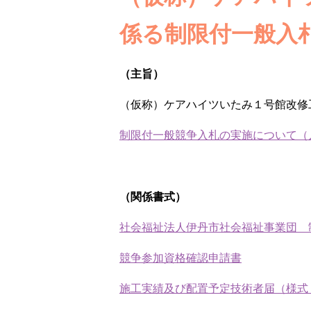
係る制限付一般入
（主旨）
（仮称）ケアハイツいたみ１号館改修
制限付一般競争入札の実施について（
（関係書式）
社会福祉法人伊丹市社会福祉事業団 
競争参加資格確認申請書
施工実績及び配置予定技術者届（様式