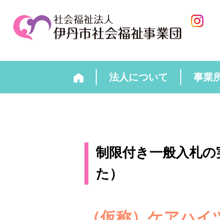
法人について
事業
制限付き一般入札の
た）
（仮称）ケアハイ