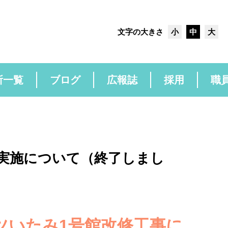
文字の大きさ
小
中
大
所一覧
ブログ
広報誌
採用
職
実施について（終了しまし
ツいたみ1
号館改修工事に