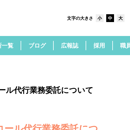
文字の大きさ
小
中
大
所一覧
ブログ
広報誌
採用
職
ール代行業務委託について
コール代行業務委託につ