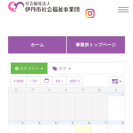
ホーム
事業所トップページ
カテゴリー
タグ
2025
7月
9月
2027
日
月
火
水
木
金
土
1
2
3
4
5
6
7
8