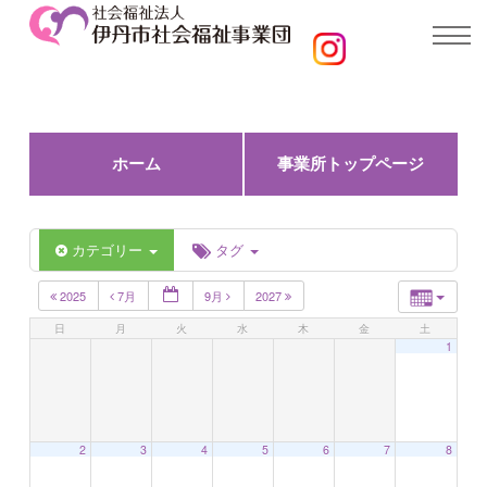
ホーム
事業所トップページ
カテゴリー
タグ
2025
7月
9月
2027
日
月
火
水
木
金
土
1
2
3
4
5
6
7
8